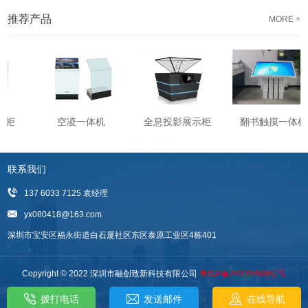
推荐产品
MORE +
示柜
空凌一体机
全息投影展示柜
翻书触摸一体机
联系我们
137 6033 7125 袁经理
yx080418@163.com
深圳市宝安区福永街道白石厦社区东区泰原工业区4栋401
Copyright © 2022 深圳市融创致新科技有限公司
粤ICP备2022049862号
拨打电话
发送邮件
在线导航